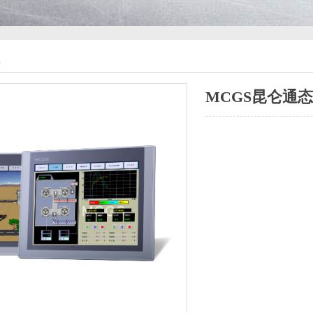
n
MCGS昆仑通态T