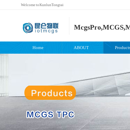
Welcome to KunlunTongtai
McgsPro,MCGS,M
Home
ABOUT
Product