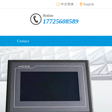
中文简体
English
Hotline
17725608589
Contact