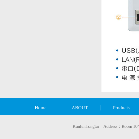
Home
ABOUT
Products
KunlunTongtai Address：Room 104, B