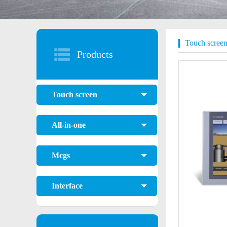
Touch scree
Products
Touch screen
All-in-one
Mcgs
Interface