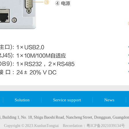
Solution
Service support
News
uilding 1, No. 18, Shigu Baoshi Road, Nancheng Street, Dongguan, Guangd
Copyright © 2023.KunlunTongtai Recordation：
粤ICP备2021039134号