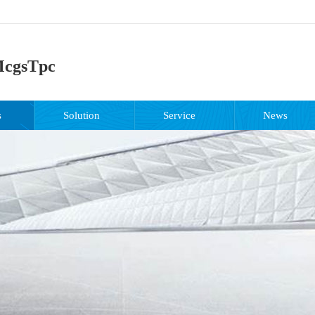
cgsTpc
s
Solution
Service
News
support