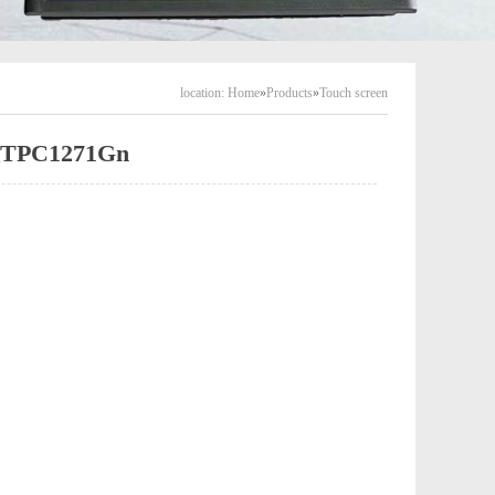
location:
Home
»
Products
»
Touch screen
PC1271Gn